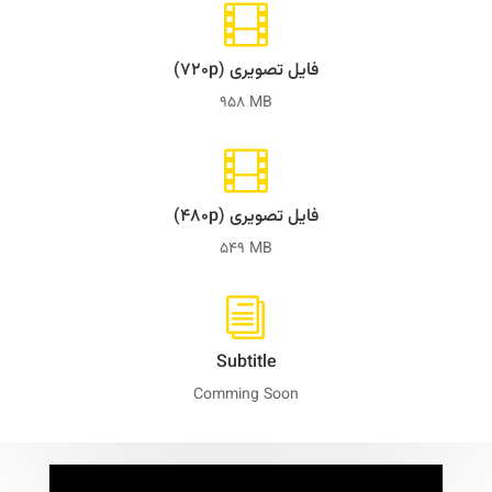

فایل تصویری (۷۲۰p)
958 MB

فایل تصویری (۴۸۰p)
549 MB
i
Subtitle
Comming Soon