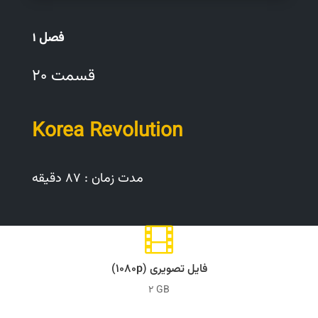
فصل 1
قسمت 20
Korea Revolution
مدت زمان : 87 دقیقه

فایل تصویری (۱۰۸۰p)
2 GB