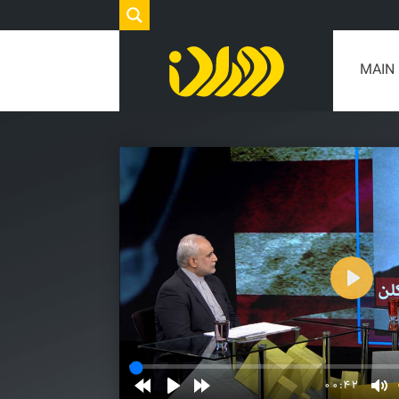
MAIN
Play
00:42