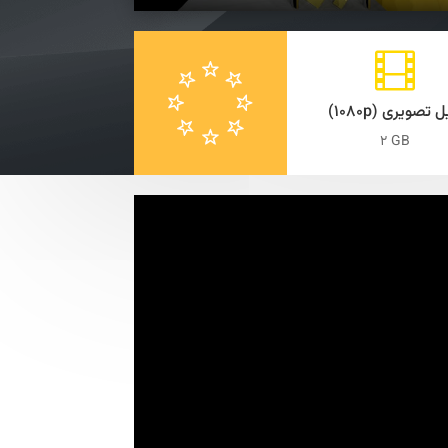

یل تصویری (۱۰۸۰
2 GB