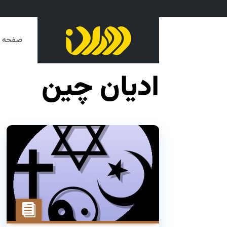
صفحه ا
ادیان چین