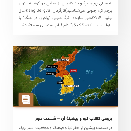
به معنی پرچم کرهٔ واحد که پس از جدایی دو کره، به عنوان
پرچم کره جنوبی می‌شناسیم)کارگردان: Kang Je-gyuسال
تولید: ۲۰۰۴کشور سازنده: کرهٔ جنوبی "برادری در جنگ" یا
عنوان کره‌ای "تائه گوک گی"، نام فیلم سینمایی ساختهٔ کرهٔ...
بررسی انقلاب کره و پیشینهٔ آن – قسمت دوم
در قسمت پیشین از جغرافیا و فرهنگ و موقعیت استراتژیک