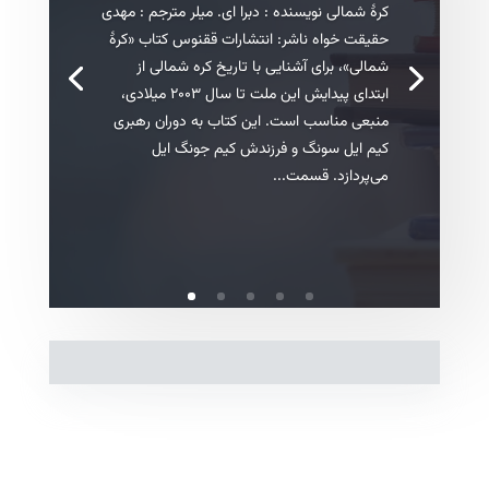
کرهٔ شمالی نویسنده : دبرا ای. میلر مترجم : مهدی
حقیقت خواه ناشر: انتشارات ققنوس کتاب «کرهٔ
شمالی»، برای آشنایی با تاریخ کره شمالی از
ابتدای پیدایش این ملت تا سال ۲۰۰۳ میلادی،
منبعی مناسب است. این کتاب به دوران رهبری
کیم ایل سونگ و فرزندش کیم جونگ ایل
می‌پردازد. قسمت...