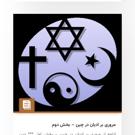
مروری بر ادیان در چین – بخش دوم
ادامه از مروری بر ادیان در چین - بخش اول *** دین