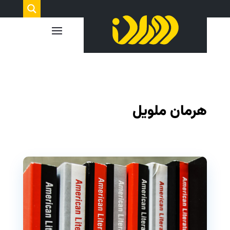
هرمان ملویل