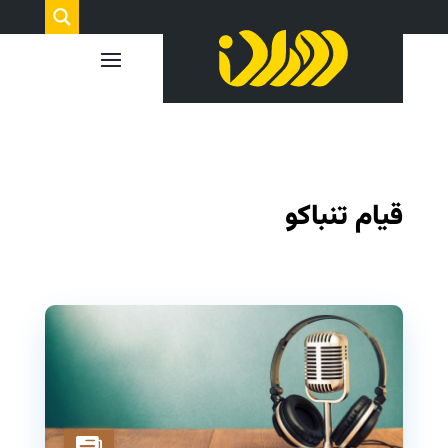
قیام تنباکو