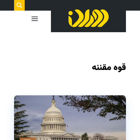
قوه مقننه