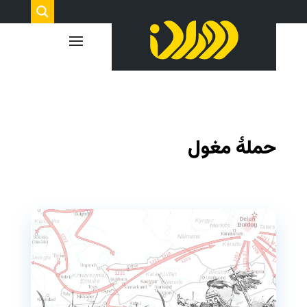
حملهٔ مغول