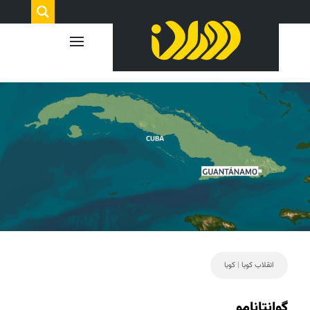
انقلاب کوبا
|
کوبا
گوانتانامو