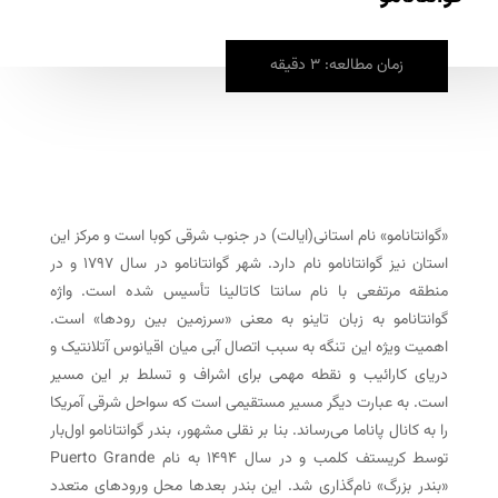
زمان مطالعه: 3 دقیقه
«گوانتانامو» نام استانی(ایالت) در جنوب شرقی کوبا است و مرکز این
استان نیز گوانتانامو نام دارد. شهر گوانتانامو در سال ۱۷۹۷ و در
منطقه مرتفعی با نام سانتا کاتالینا تأسیس شده است. واژه
گوانتانامو به زبان تاینو به معنی «سرزمین بین رودها» است.
اهمیت ویژه این تنگه به سبب اتصال آبی میان اقیانوس آتلانتیک و
دریای کارائیب و نقطه‌ مهمی برای اشراف و تسلط بر این مسیر
است. به عبارت دیگر مسیر مستقیمی است که سواحل شرقی آمریکا
را به کانال پاناما می‌رساند. بنا بر نقلی مشهور، بندر گوانتانامو اول‌بار
توسط کریستف کلمب و در سال ۱۴۹۴ به نام Puerto Grande
«بندر بزرگ» نام‌گذاری شد. این بندر بعدها محل ورودهای متعدد