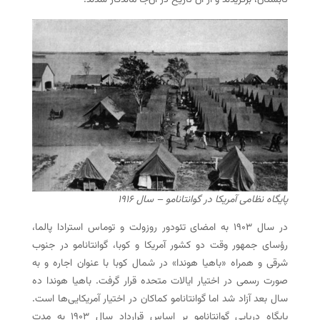
تابستان، برگزیدند و از آن تاریخ در آن‌جا ماندگار شدند.
پایگاه نظامی آمریکا در گوانتانامو – سال ۱۹۱۶
در سال ۱۹۰۳ به امضای تئودور روزولت و توماس استرادا پالما،
رؤسای جمهور وقت دو کشور آمریکا و کوبا، گوانتانامو در جنوب
شرقی و همراه «باهیا هوندا» در شمال کوبا با عنوان اجاره و به
صورت رسمی در اختیار ایالات متحده قرار گرفت. باهیا هوندا ده
سال بعد آزاد شد اما گوانتانامو کماکان در اختیار آمریکایی‌ها است.
پایگاه دریایی گوانتانامو بر اساس قرارداد سال ۱۹۰۳ به مدت