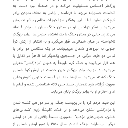
بزرگ‌تر احساس مسئولیت می‌کند و در صحنهٔ نبرد دست به
اقدامات جسورانه می‌زند تا فرمانده را راضی به معاف نمودن برادر
کوچک‌تر نماید، اما از این رهگذر تنها درجات نظامی بالاتر نصیبش
می‌شود و تفکر تهاجمی او در میدان جنگ میان دو برادر فاصله
می‌اندازد. جایی در میدان جنگ با یک اشتباه جنوبی‌ها، برادر بزرگ‌تر
ناخواسته در میان شمالی‌ها قرار می‌گیرد و به انتقام از ارتش کرهٔ
جنوبی به نیروهای شمال می‌پیوندد. در یک سکانس دو برادر با
لباس دو طرف درگیر، در جستجوی یک‌دیگر اما ظاهراً در تقابل با
هم قرار می‌گیرند و جنگ کره تلویحاً به عنوان “برادرکشی” معرفی
می‌شود. در نهایت برادر بزرگ‌تر حین خدمت در ارتش کرهٔ شمالی
جنگ کشته می‌شود. سال‌ها بعد در قسمت جنوبی کاوش‌هایی
صورت گرفته، بازمانده‌های جسد جین تائه شناسایی شده و فیلم با
ادای احترام او به برادر بزرگ‌تر پایان می‌یابد.
این فیلم مردم کره را در بن‌بست جنگ، بر سر دوراهی کشته شدن
یا برادرکشی نشان می‌دهد و بر خلاف کلیشهٔ رایج “شمالی‌های
خشن، جنوبی‌های مؤدب”، تصویری نسبتاً واقعی از هر دو ارتش
درگیر می‌نمایاند. جنگ کره در سال ۱۹۵۰ با عبور ارتش شمالی از