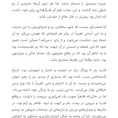
جزیره سیسیل را مسخر سازد، اما هر دوی آن‌ها به‌زودی از رم
شرقی جدا گشتند و این دولت هم آن قدرگرفتاری برای خود داشت
که ناچار بود بیش‌تر در فکر دفاع از خودش باشد.
آیا تعجب‌آور نیست که شهر سلطنتی رم و امپراتوریش با این سرعت
و به این آسانی تقریباً در برابر هر قبیله‌ای که هوس می‌کرد به آن
حمله ببرد شکست می‌خورد و از پای درمی‌آمد؟ ممکن است تصور
شود که این ضعف و سستی از آن جهت بود که رم تقسیم‌شده بود
یا به خاطر آن بود که در واقع هم‌چون یک صدف خالی و میان‌تهی
بود. شاید واقعاً این نظرها صحیح باشد.
قدرت رم تا روزگار دراز در حیثیت و اعتبار و شهرتش بود. تاریخ
گذشته‌اش سبب شده بود که بسیاری از مردم، رم را رهبر جهان
می‌شمردند و نسبت به آن با احترام و حتی تقریباً با یک نوع ترس
خرافاتی رفتار می‌کردند. به این ترتیب رم به زندگی خود ادامه می‌داد،
اما در حالی‌که ظاهراً صورت یک امپراتوری نیرومند را داشت، درواقع
قدرت و نیرویی در پشت نام پر ابهت او نبود. ظاهر رم آرام بود، در
تئاترها و میدان‌های ورزش و بازارهای آن جماعات انبوهی به چشم
می‌خوردند، اما آن وضع به شکل اجتناب‌ناپذیری محکوم به انقراض