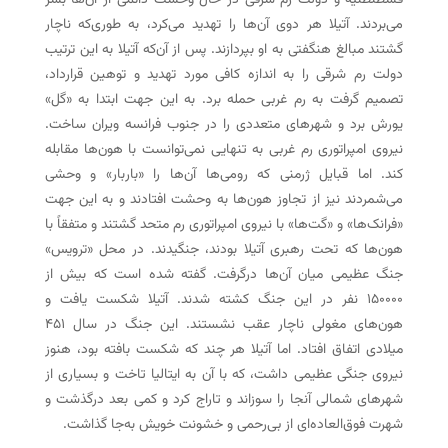
قسطنطنیه و دولت رم شرقی در حال وحشت دائمی از آن‌ها بسر
می‌بردند. آتیلا هر دوی آن‌ها را تهدید می‌کرد، به طوری‌که ناچار
گشتند مبالغ هنگفتی به او بپردازند. پس از آن‌که آتیلا به این ‌ترتیب
دولت رم شرقی را به اندازه کافی مورد تهدید و توهین قرارداد،
تصمیم گرفت به رم غربی حمله برد. به این جهت ابتدا به «گل»
یورش برد و شهرهای متعددی را در جنوب فرانسه ویران ساخت.
نیروی امپراتوری رم غربی به تنهایی نمی‌توانست با هون‌ها مقابله
کند. اما قبایل ژرمنی که رومی‌ها آن‌ها را «باربار» و وحشی
می‌شمردند نیز از تجاوز هون‌ها به وحشت افتادند و به این جهت
«فرانک‌ها» و «گت‌ها» با نیروی امپراتوری رم متحد گشتند و متفقاً با
هون‌ها که تحت رهبری آتیلا بودند، جنگیدند. در محل «ترویس»
جنگ عظیمی میان آن‌ها درگرفت. گفته شده است که بیش از
۱۵۰۰۰۰ نفر در این جنگ کشته شدند. آتیلا شکست یافت و
هون‌های مغولی ناچار عقب نشستند. این جنگ در سال ۴۵۱
میلادی اتفاق افتاد. اما آتیلا هر چند که شکست بافته بود، هنوز
نیروی جنگی عظیمی داشت، که با آن به ایتالیا تاخت و بسیاری از
شهرهای شمالی آنجا را سوزاند و تاراج کرد و کمی بعد درگذشت و
شهرت فوق‌العاده‌ای از بی‌رحمی و خشونت خویش به‌جا گذاشت.