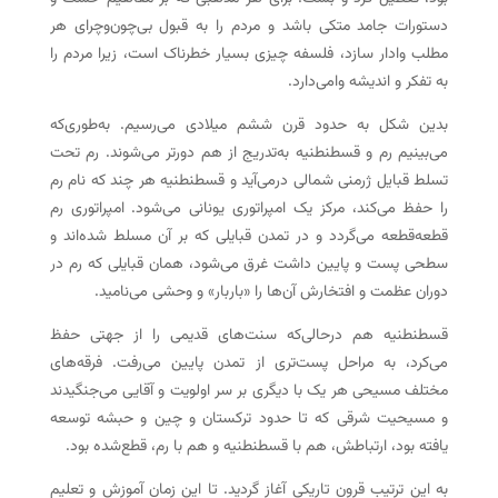
دستورات جامد متکی باشد و مردم را به قبول بی‌چون‌وچرای هر
مطلب وادار سازد، فلسفه چیزی بسیار خطرناک است، زیرا مردم را
به تفکر و اندیشه وامی‌دارد.
بدین شکل به حدود قرن ششم میلادی می‌رسیم. به‌طوری‌که
می‌بینیم رم و قسطنطنیه به‌تدریج از هم دورتر می‌شوند. رم تحت
تسلط قبایل ژرمنی شمالی درمی‌آید و قسطنطنیه هر چند که نام رم
را حفظ می‌کند، مرکز یک امپراتوری یونانی می‌شود. امپراتوری رم
قطعه‌قطعه می‌گردد و در تمدن قبایلی که بر آن مسلط شده‌اند و
سطحی پست و پایین داشت غرق می‌شود، همان قبایلی که رم در
دوران عظمت و افتخارش آن‌ها را «باربار» و وحشی می‌نامید.
قسطنطنیه هم درحالی‌که سنت‌های قدیمی را از جهتی حفظ
می‌کرد، به مراحل پست‌تری از تمدن پایین می‌رفت. فرقه‌های
مختلف مسیحی هر یک با دیگری بر سر اولویت و آقایی می‌جنگیدند
و مسیحیت شرقی که تا حدود ترکستان و چین و حبشه توسعه
یافته بود، ارتباطش، هم با قسطنطنیه و هم با رم، قطع‌شده بود.
به این ترتیب قرون تاریکی آغاز گردید. تا این زمان آموزش و تعلیم