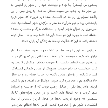
بسفوروس (بسفر) بنا نهاد و پایتخت خود را از شهر رم قدیمی به
این شهر که رم جدید می‌نامیده منتقل ساخت. به‌زودی پس از این
واقعه امپراتوری رم به دو قسمت شد: «رم غربی» که شهر «رم»
پایتختش بود و «رم شرقی» که مقر و مرکزش شهر قسطنطنیه شد.
امپراتوری رم شرقی ناچار گردید با مشکلات بزرگ و دشمنان متعدد
مقابله کند. با وجود این توانست قرن‌ها ادامه یابد و ۱۱۰۰ سال دوام
داشته باشد تا این‌که عاقبت ترک‌ها به زندگی آن پایان دادند.
امپراتوری رم غربی این‌قدرها عمر نداشت و با وجود حیثیت و اعتبار
فراوان نام خود و موقعیت شهر ممتاز و سلطنتی رم که روزگار درازی
بر دنیای غرب تسلط داشت، با سرعت نمایانی منقرض گردید. رم
غربی نتوانست در برابر حملات هیچ‌یک از قبایل شمالی ایستادگی
کند. «آلاریک» از رؤسای قبایل «گت» به ایتالیا حمله برد و در سال
۴۱۰ میلادی رم را محاصره کرد. سپس «واندال‌ها» آمدند و رم را غارت
کردند. واندال‌ها یکی از قبایل ژرمنی بودند که از فرانسه و اسپانیا
عبور کردند و به آفریقا وارد شدند و در محل ویرانه‌های کارتاژ
سلطنتی به وجود آوردند. آن‌ها در محل کارتاژ باستانی از دریا
گذشتند و شهر رم را محاصره کردند. گویی آن‌ها انتقام دیررسمی