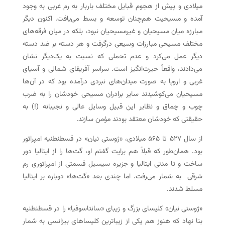
میلادی و پیش از هجوم قبایل مختلف باربار به رم غربی به وجود
آمده و مسیحیت هم‌چنان توسعه و بسط می‌یافت. اکنون دیگر
مبارزه میان مسیحیان و غیرمسیحیان نبود، بلکه در میان فرقه‌های
مختلف مسیحی مبارزات وسیعی درگرفت و هر دسته بر ضد دسته
دیگر عمل می‌کرد و عدم تحملی که نسبت به یک‌دیگر نشان
می‌دادند، واقعاً حیرت‌انگیز است. سراسر آفریقای شمالی و آسیای
غربی و اروپا به صورت میدان‌های نبردی درآمده بود که در آن‌ها
مسیحیان می‌کوشیدند سایر برادران مسیحی خودشان را به ضرب
چوب و چماق و نظایر این قبیل وسایل عالی و نجیبانه (!) به
حقیقتی که خودشان معتقد بودند مؤمن سازند.
از سال ۵۲۷ تا ۵۶۵ میلادی، «ژوستی نیان» در قسطنطنیه امپراتور
بود. همان‌طور که قبلاً هم برایت گفتم او، گت‌ها را از ایتالیا دور
ساخت و تا مدتی ایتالیا و جزیره سیسیل قسمتی از امپراتوری رم
شرقی به شمار می‌رفت. اما چندی بعد «گت‌ها» دوباره بر ایتالیا
مسلط شدند.
«ژوستی نیان» کلیسای بزرگ و زیبای «سانتاسوفیا» را در قسطنطنیه
بنا نهاد که هنوز هم یکی از زیباترین کلیساهای بیزانسی به شمار