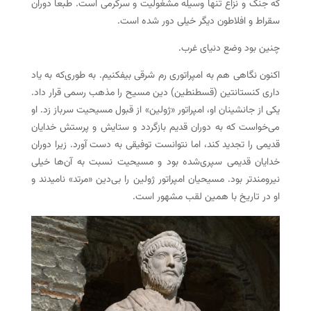
که جنگ و نزاع تنها وسیله مشغولیت و سرگرمی است. طبعاً دوران
سقراط و افلاطون دیگر خیلی دور شده است.
چنین بود وضع دنیای غرب.
اکنون نگاهی هم به امپراتوری رم شرقی بیفکنیم. به طوری‌که به یاد
داری کنستانتین (قسطنطین) دین مسیح را مذهب رسمی قرار داد.
یکی از جانشینان او، امپراتور «ژولین» از قبول مسیحیت سرباز زد. او
می‌خواست که به دوران قدیم بازگردد و ستایش و پرستش خدایان
قدیمی را تجدید کند، اما نتوانست توفیقی به دست آورد. زیرا دوران
خدایان قدیمی سپری‌شده بود و مسیحیت نسبت به آن‌ها خیلی
نیرومندتر بود. مسیحیان امپراتور ژولین را بی‌دین «مرتد» نامیدند و
او در تاریخ با همین لقب مشهور است.