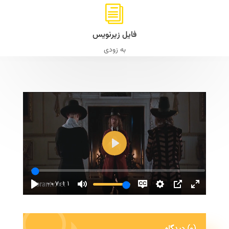
i
فایل زیرنویس
به زودی
شروع
پخش
-07:11