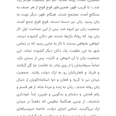
آشتیانی) است، روانه شدند. کم کم جمعیت مردم زیاد
شد…؛ تا قریب ظهر، همین‌طور فوج فوج از هر صنف به
سنگلج آمده، مجتمع شدند. هنگام ظهر، دیگر نوبت به
زنان رسید. زنان نیز دسته دسته، فوج فوج جمع آمده،
جمعیت زنان نیز انبوه شد. پس از این جماعت، اول کار
زنان بود که روانهٔ بازارها شدند؛ هر دکان گشوده دیدند،
خواهی نخواهی بستند تا کار به جایی رسید که در تمامی
شهر به این عظمت یک دکان دیگر گشوده نماند. این
جمعیت زنان با آن انبوهی و کثرت، پس از بستن بازار،
تماماً سرهایشان را از روی چادر به علامت عزا گِل گرفتند
و فریاد و فغان‌کنان رو به ارک دولت رفتند. جمعیت
مردان نیز با گریه و فغان و «وا اسلاما»گویان از دنبال
زنان روانه شدند… زنان به زنده و مردهٔ شاه، از هر قسم و
رقم فحش و دشنام و بدگویی و نفرین، ابداً خودداری
نداشته… از چنین هنگامه­ٔ عظیمی که دفعتاً در میدان
ارک برپاگردید، تمامی اجزای دولت، خاصه حرم‌سراهای