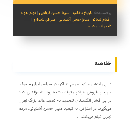
برچسب‌ها:
تاریخ دخانیه
|
شیخ حسن کربلایی
|
قوام‌الدوله
|
قیام تنباکو
|
میرزا حسن آشتیانی
|
میرزای شیرازی
|
ناصرالدین شاه
خلاصه
در پی انتشار حکم تحریم تنباکو، در سراسر ایران مصرف،
خرید و فروش تنباکو متوقف شده بود. ناصرالدین شاه
در پی فشار انگلستان تصمیم به تبعید عالم بزرگ تهران
می­‌گیرد. در اعتراض به تبعید میرزا حسن آشتیانی، مردم
تهران قیام می‌‌کنند...