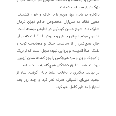
سلطنتی را وحشت و دهشت عظیمی فرا گرفته، خرد و
بزرگ دربار مضطرب شدند».
بالاخره در پایان روز، مردم را به خاک و خون کشیدند.
معین نظام به سربازان مخصوص حاکم تهران فرمان
شلیک داد. شیخ حسن کربلایی در کتابش نوشته است:
«عموم مردم را چنان جوش و خروش فرا گرفت که در آن
حال هیچ‌کس را از مباشرت جنگ و مصادمت توپ و
تفنگ اصلاً اندیشه و پروایی نبود؛ سهل است که از بزرگ
و کوچک و زن و مرد هیچ‌کس را بجز کشته ­شدن آرزویی
نبود…». شمار دقیق کشتگان هیچ‌گاه به دست نیامد.
در نهایت درگیری با دخالت علما پایان ­گرفت. شاه از
تبعید میرزای آشتیانی صرف نظر کرد و چند روز بعد
امتیاز را به طور کامل لغو کرد.