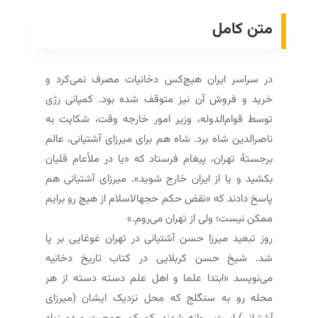
متن کامل
در سراسر ایران هیچ‌کس دخانیات مصرف نمی‌­کرد و
خرید و فروش آن نیز متوقف شده بود. کمپانی رژی
توسط قوام‌الدوله، وزیر امور خارجه وقت، شکایت به
ناصرالدین شاه برد. شاه هم برای میرزای آشتیانی، عالم
برجستهٔ تهران، پیغام فرستاد که «یا در ملأعام قلیان
بکشید و یا از ایران خارج شوید». میرزای آشتیانی هم
پاسخ دادند که «نقض حکم حجهالاسلام از هیچ رو برایم
ممکن نیست؛ ولی از تهران می­‌روم.»
روز تبعید میرزا حسن آشتیانی در تهران غوغایی بر پا
شد. شیخ حسن کربلایی در کتاب تاریخ دخانیه
می‌نویسد «ابتدا علما و اهل علم دسته دسته از هر
محله رو به سنگلج که محل نزدیک ایشان (میرزای