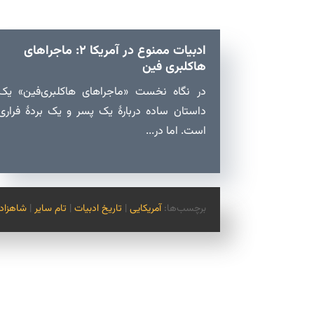
ادبیات ممنوع در آمریکا ۲: ماجراهای
هاکلبری فین
در نگاه نخست «ماجراهای هاکلبری‌فین» یک
داستان ساده دربارهٔ یک پسر و یک بردهٔ فراری
است. اما در...
برچسب‌ها:
آمریکایی
|
تاریخ ادبیات
|
تام سایر
|
شاهزاده