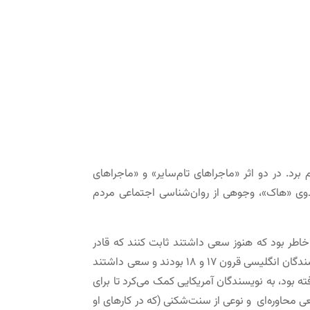
ن می‌توان «ماجراهای تام سایر» (۱۸۷۶)، «ماجراهای هاکلبری‌فین» (۱۸۸۴) و «شاهزاده و گدا» (۱۸۸۲) را نام برد. در دو اثر «ماجراهای تام‌سایر» و «ماجراهای
بدوی «هاک»، وجوهی از روان‌شناسی اجتماعی مردم
 به این خاطر بود که هنوز سعی داشتند ثابت کنند که قادر
هستند به شیوایی نویسندگان انگلیسی قلم بزنند. در واقع نویسندگان ابتدای قرن ۱۹ آمریکا هنوز دلبسته شیوه رمانتیک نویسندگان انگلیسی قرون ۱۷ و ۱۸ بودند و سعی داشتند
ته بود، به نویسندگان آمریکایى کمک می‌کرد تا برای
 محاوره‌ای و نوعی از سنت‌شکنی (که در کارهای او