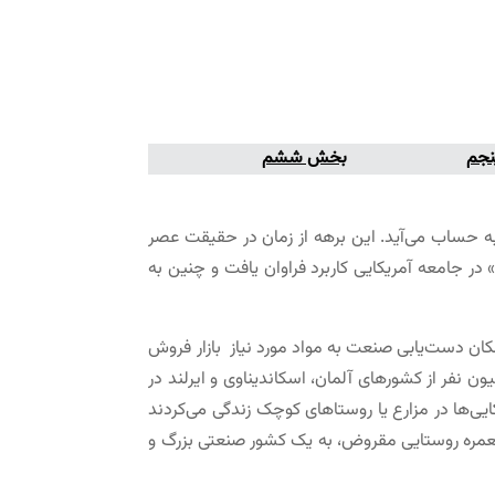
جم
بخش ششم
 تاریخ آمریکا به حساب می‌آید. این برهه از زمان در حقیقت عصر
» در جامعه آمریکایى کاربرد فراوان یافت و چنین به
 کار و تجارت رشد فراوانی یافت. افتتاح راه‌آهن سراسری در سال ۱۸۶۹ و خطوط تلگراف بین قاره‌ای در سال ۱۸۶۱، امکان دست‌یابی صنعت به مواد مورد نیاز بازار فروش
 را میسر ساخت. هجوم مستمر مهاجران، ذخایر بی‌پایانی از نیروی کار ارزان‌قیمت را به وجود می‌آورد. بیش از ۲۳ ملیون نفر از کشورهای آلمان، اسکاندیناوی و ایرلند در
و جنوبی بین سال‌های ۱۸۶۰ تا ۱۹۱۰ به آمریکا مهاجرت کردند. در سال ۱۸۶۰ بیش‌تر آمریکایی‌ها در مزارع یا روستاهای کوچک زندگی می‌کردند
ً در ۱۲ شهر ساکن شدند. به طور کلی از سال ۱۸۶۰ تا سال ۱۹۱۴ آمریکا از یک مستعمره روستایی مقروض، به یک کشور صنعتی بزرگ و