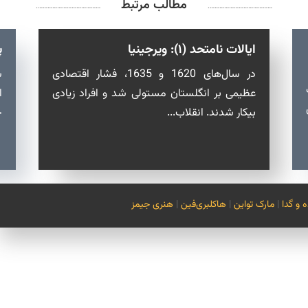
مطالب مرتبط
………………………………….
………………………………….
ایالات نامتحد (۱): ویرجینیا
پ
در سال‌هاى 1620 و 1635، فشار اقتصادى
س
عظیمى بر انگلستان مستولى شد و افراد زیادى
ا
بیکار شدند. انقلاب...
ح
 و گدا
|
مارک تواین
|
هاکلبری‌فین
|
هنری جیمز