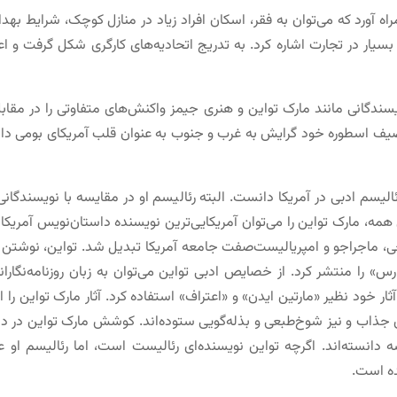
آورد که می‌توان به فقر، اسکان افراد زیاد در منازل کوچک، شرایط به
ار در تجارت اشاره کرد. به تدریج اتحادیه‌های کارگری شکل گرفت و اع
گانی مانند مارک تواین و هنری جیمز واکنش‌های متفاوتی را در مقابل
توصیف اسطوره خود گرایش به غرب و جنوب به عنوان قلب آمریکای بومی دا
) را می‌توان بنیان‌گذار رئالیسم ادبی در آمریکا دانست. البته رئالیسم او در مقایسه
همه، مارک تواین را می‌توان آمریکایی‌ترین نویسنده داستان‌نویس آمریکا 
اجراجو و امپریالیست‌صفت جامعه آمریکا تبدیل شد. تواین، نوشتن را از
وارس» را منتشر کرد. از خصایص ادبی تواین می‌توان به زبان روزنامه‌نگار
ر خود نظیر «مارتین ایدن» و «اعترا‏ف» استفاده کرد. آثار مارک تواین را ا
 جذاب و نیز شوخ‌طبعی و بذله‌گویی ستوده‌اند. کوشش مارک تواین در د
 دانسته‌اند. اگرچه تواین نویسنده‌ای رئالیست است، اما رئالیسم او
ه است.