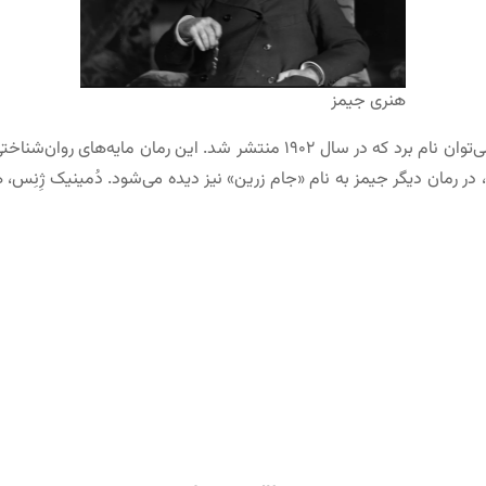
هنری جیمز
از آثار معروف هنری جیمز، رمان «بال‌های کبوتر» را می‌توان نام برد که در سال ۰۲
 در رمان دیگر جیمز به نام «جام زرین» نیز دیده می‌شود. دُمینیک ژِنِس،