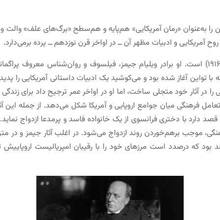
ن را به‌عنوان «رمان آمریکایی» هم‌پایه و هم‌سطح «برگ‌های علف» والت وی
آمریکایی و ادبیات مظهر آن ــ در اواخر قرن نوزدهم ــ پرده برمی‌دارد.
رمان‌نویس دیگر این دوره، هنری جیمز (متوفی به ۱۹۱۶) است. او برادر ویلیام جیمز، فیلسوف و رو
که با تواین آغاز شده بود و می‌کوشید یک ادبیات داستانی آمریکایی را پ
 را در آثار خود متجلی ساخت، اما او در اواخر عمر ترجیح داد برای زندگ
تعامل فرهنگی میان جوامع اروپایی و آمریکا شکل می‌دهد. از جمله این آثار
یی قصد دارد با دختری فرانسوی از یک خانواده فاسد و پرمدعا ازدواج نماید.
گی، موجب برهم‌خوردن روند ازدواج می‌شود. در اغلب آثار جیمز و در متن
اهد بود که درصدد است مرزهای خود را با رقیبان امپریالیست اروپای