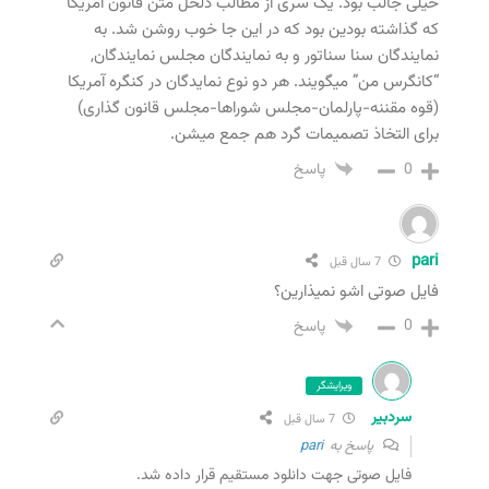
خیلی جالب بود. یک سری از مطالب دلخل متن قانون آمریکا
که گذاشته بودین بود که در این جا خوب روشن شد. به
نمایندگان سنا سناتور و به نمایندگان مجلس نمایندگان,
“کانگرس من” میگویند. هر دو نوع نمایدگان در کنگره آمریکا
(قوه مقننه-پارلمان-مجلس شوراها-مجلس قانون گذاری)
برای التخاذ تصمیمات گرد هم جمع میشن.
0
پاسخ
pari
7 سال قبل
فایل صوتی اشو نمیذارین؟
0
پاسخ
ویرایشگر
سردبیر
7 سال قبل
پاسخ به
pari
فایل صوتی جهت دانلود مستقیم قرار داده شد.